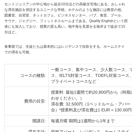
セントジュリアンの中心地から徒歩10分ほどの高級住宅地にある。おしゃれ
な滞在施設を併設するユニークな学校。ホテルのような施設には教室の他、
図書室、自習室、ネットカフェ、ビジネスセンター、パブ、食堂、プール、
サウナ、ジャグジー、フィットネスルームまである。Quality Englishという団
体にも加入しており、授業の質も高い。地中海を見渡せる海岸まで徒歩で15
分ほど。
食事面では、生徒たちは基本的にはレジデンスで自炊をする。ホームステイ
での滞在も可能。
一般コース、集中コース、少人数コース、
コースの種類:
ス、IELTS対策コース、TOEFL対策コ
プライベートコースなど
授業料: 最短1週間で約20,800円から（
わせください。）
費用の目安:
滞在費: 32,500円（1ベッドルーム・ア
合）*授業料及び滞在費は1 EUR = 130.
開講日:
毎週月曜 期間は1週間から1年まで
滞在方法:
学校アパート、レジデンス、ホームステイ