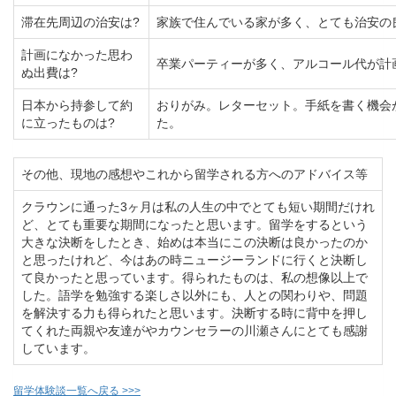
滞在先周辺の治安は?
家族で住んでいる家が多く、とても治安の
計画になかった思わ
卒業パーティーが多く、アルコール代が計
ぬ出費は?
日本から持参して約
おりがみ。レターセット。手紙を書く機会
に立ったものは?
た。
その他、現地の感想やこれから留学される方へのアドバイス等
クラウンに通った3ヶ月は私の人生の中でとても短い期間だけれ
ど、とても重要な期間になったと思います。留学をするという
大きな決断をしたとき、始めは本当にこの決断は良かったのか
と思ったけれど、今はあの時ニュージーランドに行くと決断し
て良かったと思っています。得られたものは、私の想像以上で
した。語学を勉強する楽しさ以外にも、人との関わりや、問題
を解決する力も得られたと思います。決断する時に背中を押し
てくれた両親や友達がやカウンセラーの川瀬さんにとても感謝
しています。
留学体験談一覧へ戻る >>>