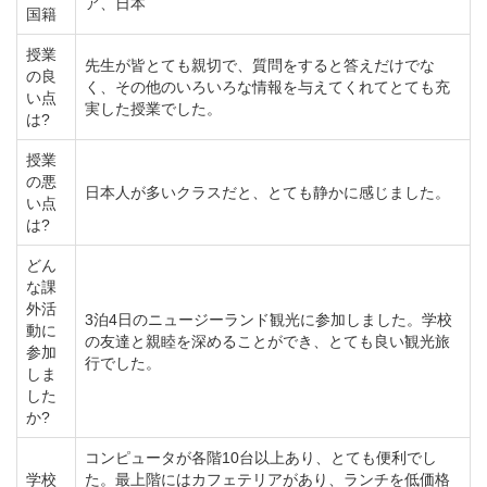
ア、日本
国籍
授業
先生が皆とても親切で、質問をすると答えだけでな
の良
く、その他のいろいろな情報を与えてくれてとても充
い点
実した授業でした。
は?
授業
の悪
日本人が多いクラスだと、とても静かに感じました。
い点
は?
どん
な課
外活
3泊4日のニュージーランド観光に参加しました。学校
動に
の友達と親睦を深めることができ、とても良い観光旅
参加
行でした。
しま
した
か?
コンピュータが各階10台以上あり、とても便利でし
学校
た。最上階にはカフェテリアがあり、ランチを低価格