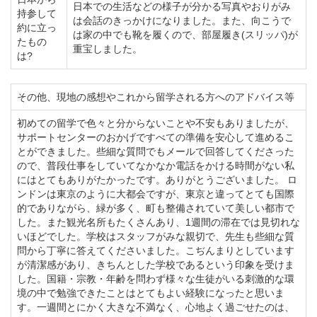
日本での生活などの様子が分かる写真やおりがみ
持参して
は会話のきっかけになりました。また、向こうで
約に立っ
は家の中でも靴を履くので、部屋履き(スリッパ)が
たもの
重宝しました。
は?
その他、現地の感想やこれから留学される方へのアドバイス等
初めての留学で色々と分からないことや不安もありましたが、
サポートセンターのおかげですべての準備を安心して進めるこ
とができました。些細な質問でもメールで回答してくださった
ので、普段仕事をしていてなかなか電話をかける時間がない私
にはとてもありがたかったです。ありがとうございました。 ロ
ンドンは東京のように大都会ですが、東京と違ってとても国際
的でありながら、緑が多く、町も整備されていて美しい都市で
した。また観光名所もたくさんあり、1週間の滞在では見切れな
いほどでした。学校はスタッフがみな親切で、先生も些細な質
問から丁寧に答えてくださいました。こぢんまりとしています
が清潔感があり、きちんとした学校であるという印象を受けま
した。国籍・宗教・年齢を問わず様々な生徒がいる刺激的な環
境の中で勉強できたことはとてもよい経験になったと思いま
す。一週間とにかく大きな不満なく、心地よく過ごせたのは、