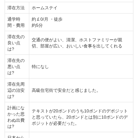
滞在方法
ホームステイ
通学時
約￡0/月 ・徒歩
間・費用
約5分
滞在先の
交通の便がよい、清潔、ホストファミリーが親
良い点
切、部屋が広い、おいしい食事を出してくれる
は?
滞在先の
悪い点
特になし
は?
滞在先周
辺の治安
高級住宅街で安全だと感じました。
は?
計画にな
テキストが20ポンドのうち10ポンドのデポジット
かった思
と思っていたら、20ポンドとは別に10ポンドのデ
わぬ出費
ポジットが必要だった。
は?
日本から