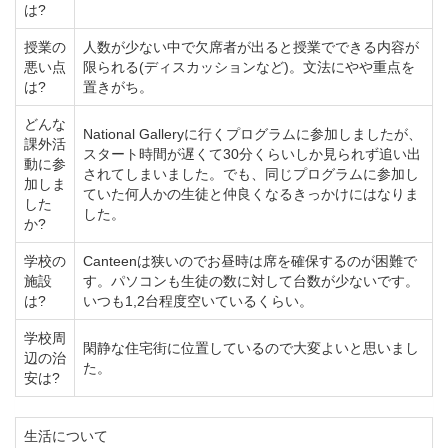
は?
授業の
人数が少ない中で欠席者が出ると授業でできる内容が
悪い点
限られる(ディスカッションなど)。文法にやや重点を
は?
置きがち。
どんな
National Galleryに行くプログラムに参加しましたが、
課外活
スタート時間が遅くて30分くらいしか見られず追い出
動に参
されてしまいました。でも、同じプログラムに参加し
加しま
ていた何人かの生徒と仲良くなるきっかけにはなりま
した
した。
か?
学校の
Canteenは狭いのでお昼時は席を確保するのが困難で
施設
す。パソコンも生徒の数に対して台数が少ないです。
は?
いつも1,2台程度空いているくらい。
学校周
閑静な住宅街に位置しているので大変よいと思いまし
辺の治
た。
安は?
生活について