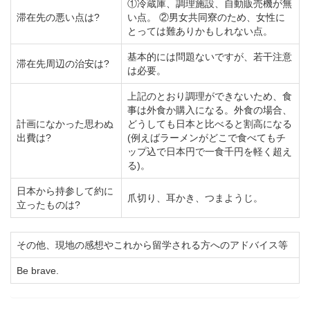
①冷蔵庫、調理施設、自動販売機が無
滞在先の悪い点は?
い点。 ②男女共同寮のため、女性に
とっては難ありかもしれない点。
基本的には問題ないですが、若干注意
滞在先周辺の治安は?
は必要。
上記のとおり調理ができないため、食
事は外食か購入になる。外食の場合、
計画になかった思わぬ
どうしても日本と比べると割高になる
出費は?
(例えばラーメンがどこで食べてもチ
ップ込で日本円で一食千円を軽く超え
る)。
日本から持参して約に
爪切り、耳かき、つまようじ。
立ったものは?
その他、現地の感想やこれから留学される方へのアドバイス等
Be brave.