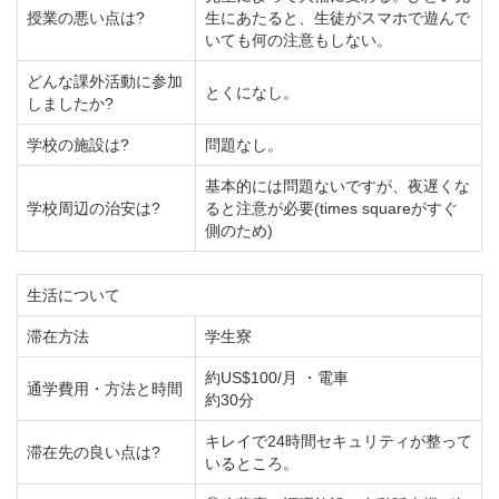
授業の悪い点は?
生にあたると、生徒がスマホで遊んで
いても何の注意もしない。
どんな課外活動に参加
とくになし。
しましたか?
学校の施設は?
問題なし。
基本的には問題ないですが、夜遅くな
学校周辺の治安は?
ると注意が必要(times squareがすぐ
側のため)
生活について
滞在方法
学生寮
約US$100/月 ・電車
通学費用・方法と時間
約30分
キレイで24時間セキュリティが整って
滞在先の良い点は?
いるところ。