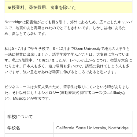
※授業料、滞在費用、食事を除いた
Northridgeは図書館がとても目を引く。郊外にあるため、広々としたキャンパ
スで、地震のあと再建されたのでとてもきれいです。しかし盆地にあるた
め、夏はとても暑いです。
私は5～7月まで語学学校で、8～12月までOpen Universityで地元の大学生と
一緒に授業に出席しました。語学学校で学んだことは、大変役に立っていま
す。私は9段階中、7と8にいましたが、レベルが上がるにつれ、宿題が大変に
なります。日本人も多く、遊ぶ場所も多いので、誘惑に負けてしまう人も多
いですが、強い意志があれば確実に伸びるところであると思います。
ビジネスコースは大変人気のため、留学生は取りにくいという噂がありまし
た。それ以外にもキネシオロジー(運動療法)や障害者コース(Deaf Studyな
ど)、Musicなどが有名です。
学校について
学校名
California State University, Northridge