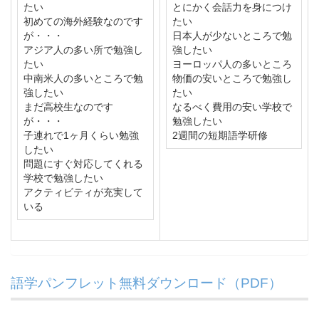
たい
とにかく会話力を身につけ
初めての海外経験なのです
たい
が・・・
日本人が少ないところで勉
アジア人の多い所で勉強し
強したい
たい
ヨーロッパ人の多いところ
中南米人の多いところで勉
物価の安いところで勉強し
強したい
たい
まだ高校生なのです
なるべく費用の安い学校で
が・・・
勉強したい
子連れで1ヶ月くらい勉強
2週間の短期語学研修
したい
問題にすぐ対応してくれる
学校で勉強したい
アクティビティが充実して
いる
語学パンフレット無料ダウンロード（PDF）