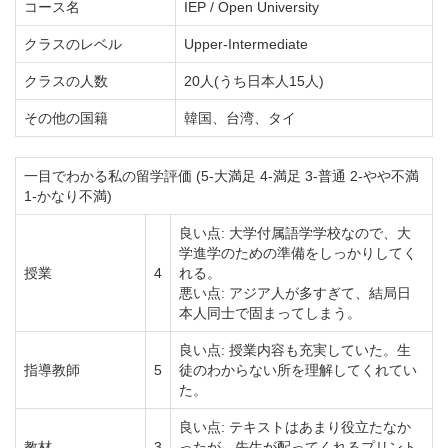
コース名
IEP / Open University
クラスのレベル
Upper-Intermediate
クラスの人数
20人(うち日本人15人)
その他の国籍
韓国、台湾、タイ
一目でわかる私の留学評価 (5-大満足 4-満足 3-普通 2-やや不満
1-かなり不満)
良い点: 大学付属語学学校なので、大
学進学のための準備をしっかりしてく
授業
4
れる。
悪い点: アジア人が多すぎて、結局日
本人同士で固まってしまう。
良い点: 授業内容も充実していた。生
指導教師
5
徒のわからない所を理解してくれてい
た。
良い点: テキストはあまり役立たなか
教材
3
ったが、先生が配ってくれるプリント