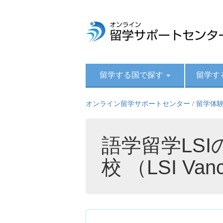
留学する国で探す
留学す
オンライン留学サポートセンター
/
留学体
語学留学LS
校 （LSI Van