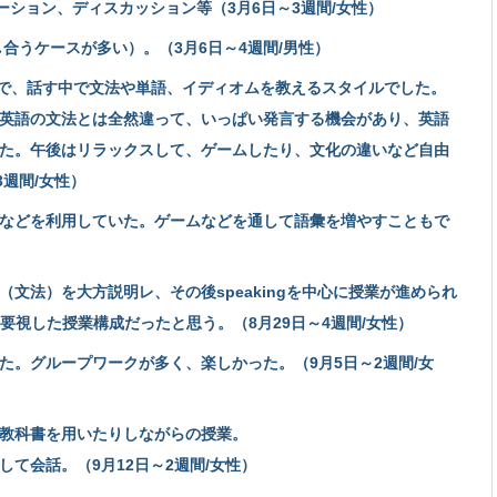
ーション、ディスカッション等（3月6日～3週間/女性）
合うケースが多い）。（3月6日～4週間/男性）
先生で、話す中で文法や単語、イディオムを教えるスタイルでした。
英語の文法とは全然違って、いっぱい発言する機会があり、英語
た。午後はリラックスして、ゲームしたり、文化の違いなど自由
3週間/女性）
などを利用していた。ゲームなどを通して語彙を増やすこともで
文法）を大方説明レ、その後speakingを中心に授業が進められ
gを重要視した授業構成だったと思う。（8月29日～4週間/女性）
た。グループワークが多く、楽しかった。（9月5日～2週間/女
教科書を用いたりしながらの授業。
て会話。（9月12日～2週間/女性）