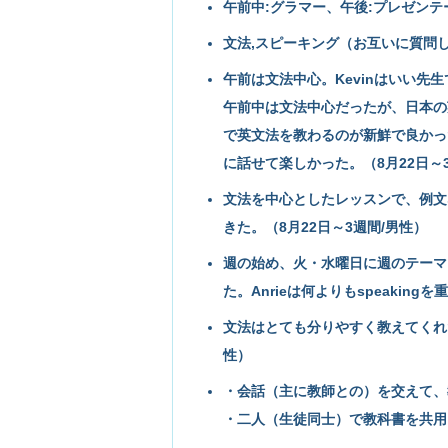
午前中:グラマー、午後:プレゼンテ
文法,スピーキング（お互いに質問し
午前は文法中心。Kevinはいい
午前中は文法中心だったが、日本の
で英文法を教わるのが新鮮で良かっ
に話せて楽しかった。（8月22日～
文法を中心としたレッスンで、例文
きた。（8月22日～3週間/男性）
週の始め、火・水曜日に週のテーマ（
た。Anrieは何よりもspeakin
文法はとても分りやすく教えてくれ
性）
・会話（主に教師との）を交えて、
・二人（生徒同士）で教科書を共用し