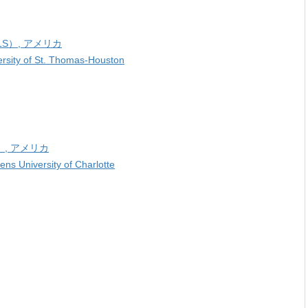
 （ELS）, アメリカ
rsity of St. Thomas-Houston
ELS）, アメリカ
ns University of Charlotte