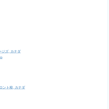
ジズ, カナダ
to
ント校, カナダ