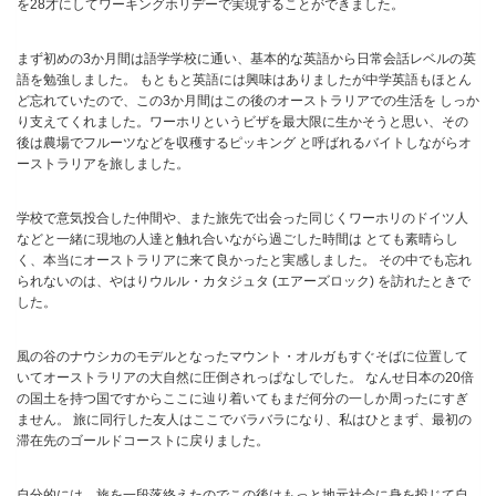
を28才にしてワーキングホリデーで実現することができました。
まず初めの3か月間は語学学校に通い、基本的な英語から日常会話レベルの英
語を勉強しました。 もともと英語には興味はありましたが中学英語もほとん
ど忘れていたので、この3か月間はこの後のオーストラリアでの生活を しっか
り支えてくれました。ワーホリというビザを最大限に生かそうと思い、その
後は農場でフルーツなどを収穫するピッキング と呼ばれるバイトしながらオ
ーストラリアを旅しました。
学校で意気投合した仲間や、また旅先で出会った同じくワーホリのドイツ人
などと一緒に現地の人達と触れ合いながら過ごした時間は とても素晴らし
く、本当にオーストラリアに来て良かったと実感しました。 その中でも忘れ
られないのは、やはりウルル・カタジュタ (エアーズロック) を訪れたときで
した。
風の谷のナウシカのモデルとなったマウント・オルガもすぐそばに位置して
いてオーストラリアの大自然に圧倒されっぱなしでした。 なんせ日本の20倍
の国土を持つ国ですからここに辿り着いてもまだ何分の一しか周ったにすぎ
ません。 旅に同行した友人はここでバラバラになり、私はひとまず、最初の
滞在先のゴールドコーストに戻りました。
自分的には、旅を一段落終えたのでこの後はもっと地元社会に身を投じて自