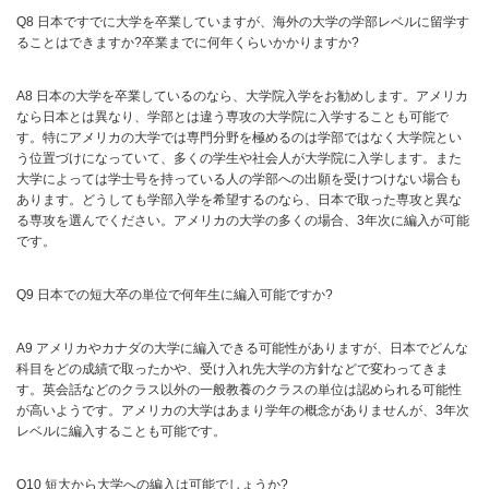
Q8 日本ですでに大学を卒業していますが、海外の大学の学部レベルに留学す
ることはできますか?卒業までに何年くらいかかりますか?
A8 日本の大学を卒業しているのなら、大学院入学をお勧めします。アメリカ
なら日本とは異なり、学部とは違う専攻の大学院に入学することも可能で
す。特にアメリカの大学では専門分野を極めるのは学部ではなく大学院とい
う位置づけになっていて、多くの学生や社会人が大学院に入学します。また
大学によっては学士号を持っている人の学部への出願を受けつけない場合も
あります。どうしても学部入学を希望するのなら、日本で取った専攻と異な
る専攻を選んでください。アメリカの大学の多くの場合、3年次に編入が可能
です。
Q9 日本での短大卒の単位で何年生に編入可能ですか?
A9 アメリカやカナダの大学に編入できる可能性がありますが、日本でどんな
科目をどの成績で取ったかや、受け入れ先大学の方針などで変わってきま
す。英会話などのクラス以外の一般教養のクラスの単位は認められる可能性
が高いようです。アメリカの大学はあまり学年の概念がありませんが、3年次
レベルに編入することも可能です。
Q10 短大から大学への編入は可能でしょうか?