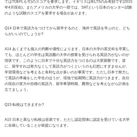
てはTOEFLも可)のスコアを要求します。イギリスはIELTSのみ有効です(2015
年4月現在)。またアメリカの大学の一部では、SATという日本のセンター試験
のような試験のスコアを要求する場合があります。
Q14 日本で英語力をつけてから留学するのと、海外で英語を学ぶのと、どち
らがいいのでしょうか?
A14 あくまでも個人の判断や適性によります。日本の大学の英文科を卒業し
ても、ほとんどの学生は英語圏の大学の授業を受けられる英語力がないのが
現状です。このように日本で十分な英語力をつけるのは大変困難です。逆
に、留学すれば努力なくして英語力がつくというのも幻想にすぎませんが、
学習環境などを考えると有利な点が多いのが事実です。ただし日本で努力し
て英語の準備をした学生のほうが、現地で短期間に英語力がつきます。自分
の現在の実力や目標の英語力、留学希望時期、費用などを考えながら計画を
立てましょう。
Q15 転校はできますか?
A15 日本と異なり転校は容易です。ただし認定団体に認定を受けている大学
に在籍していることが前提になります。