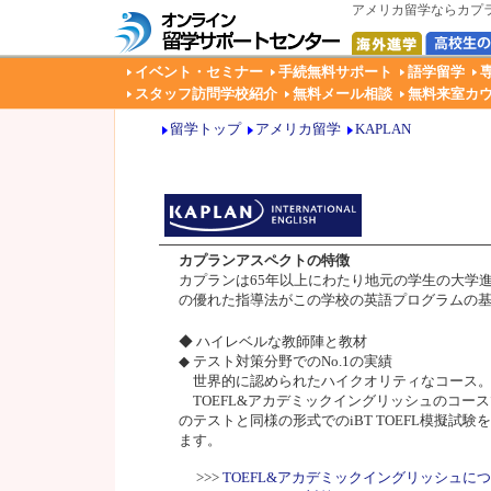
アメリカ留学ならカプラ
イベント・セミナー
手続無料サポート
語学留学
スタッフ訪問学校紹介
無料メール相談
無料来室カ
留学トップ
アメリカ留学
KAPLAN
カプランアスペクトの特徴
カプランは65年以上にわたり地元の学生の大学
の優れた指導法がこの学校の英語プログラムの
◆ ハイレベルな教師陣と教材
◆ テスト対策分野でのNo.1の実績
世界的に認められたハイクオリティなコース
TOEFL&アカデミックイングリッシュのコー
のテストと同様の形式でのiBT TOEFL模擬試験
ます。
>>>
TOEFL&アカデミックイングリッシュに