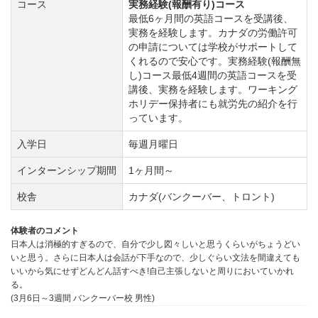
コース
実務経験(報酬有り)コース
最低6ヶ月間の英語コースを受講後、
実務を経験します。カナダの労働許可
の申請については学校がサポートして
くれるので安心です。実務経験(報酬無
し)コース最低4週間の英語コースを受
講後、実務を経験します。ワーキング
ホリデー保持者にも就労先の紹介を行
っています。
入学日
毎週月曜日
インターンシップ期間
1ヶ月間～
校舎
カナダ(バンクーバー、トロント)
体験者のコメント
日本人は消極的すぎるので、自分で少し図々しいと思うくらいがちょうどい
いと思う。さらに日本人は会話が下手なので、少しぐらい文法を間違えても
いいから気にせずどんどん話すべき!自己主張しないと周りにおいていかれ
る。
(3月6日～3週間 バンクーバー校 男性)