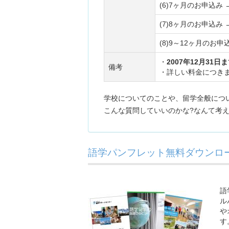
(6)7ヶ月のお申込み 
(7)8ヶ月のお申込み 
(8)9～12ヶ月のお申
・
2007年12月31
備考
・詳しい料金につき
学校についてのことや、留学全般につ
こんな質問していいのかな?なんて考え
語学パンフレット無料ダウンロー
語
ル
や
す