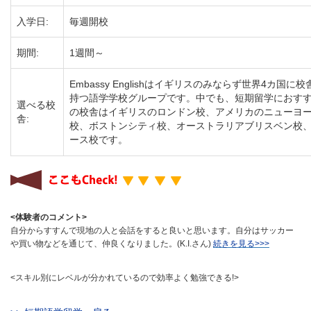
入学日:
毎週開校
期間:
1週間～
Embassy Englishはイギリスのみならず世界4カ国に校
持つ語学学校グループです。中でも、短期留学におす
選べる校
の校舎はイギリスのロンドン校、アメリカのニューヨ
舎:
校、ボストンシティ校、オーストラリアブリスベン校
ース校です。
<体験者のコメント>
自分からすすんで現地の人と会話をすると良いと思います。自分はサッカー
や買い物などを通じて、仲良くなりました。(K.I.さん)
続きを見る>>>
<スキル別にレベルが分かれているので効率よく勉強できる!>