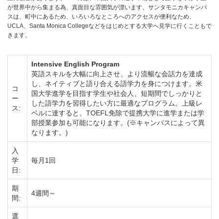
が世界中から集まる為、真面目な雰囲気が漂います。サンタモニカキャンパ
スは、町中にあるため、いろいろなところへのアクセスが便利なため、
UCLA、Santa Monica Collegeなどをはじめとする大学へ見学に行くこともで
きます。
Intensive English Program
英語スキルを大幅に向上させ、より流暢な会話力を達成
し、ネイティブと語り合える語学力を身につけます。米
コ
国大学進学を目指す学生や社会人、短期間でしっかりと
ー
した語学力を習得したい方に最適なプログラム。上級レ
ス:
ベルに達すると、TOEFL免除で提携大学に進学または学
部授業参加も可能になります。(※キャンパスによって異
なります。)
入
学
毎月1回
日:
期
4週間～
間:
選