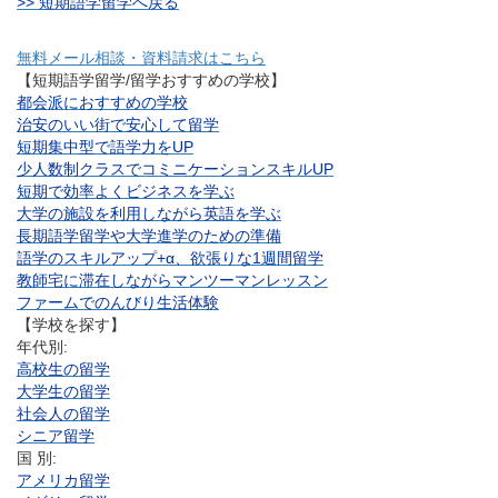
>> 短期語学留学へ戻る
無料メール相談・資料請求はこちら
【短期語学留学/留学おすすめの学校】
都会派におすすめの学校
治安のいい街で安心して留学
短期集中型で語学力をUP
少人数制クラスでコミニケーションスキルUP
短期で効率よくビジネスを学ぶ
大学の施設を利用しながら英語を学ぶ
長期語学留学や大学進学のための準備
語学のスキルアップ+α、欲張りな1週間留学
教師宅に滞在しながらマンツーマンレッスン
ファームでのんびり生活体験
【学校を探す】
年代別:
高校生の留学
大学生の留学
社会人の留学
シニア留学
国 別:
アメリカ留学