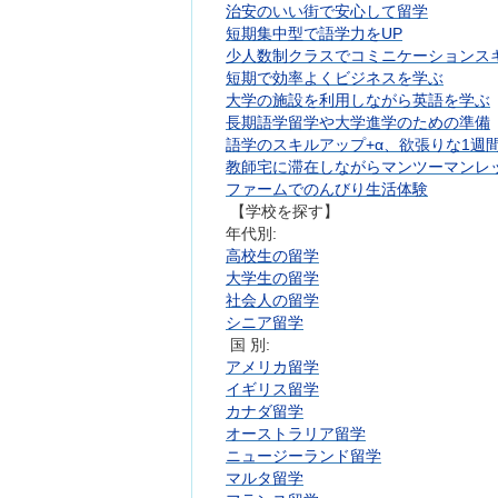
治安のいい街で安心して留学
短期集中型で語学力をUP
少人数制クラスでコミニケーションスキ
短期で効率よくビジネスを学ぶ
大学の施設を利用しながら英語を学ぶ
長期語学留学や大学進学のための準備
語学のスキルアップ+α、欲張りな1週
教師宅に滞在しながらマンツーマンレ
ファームでのんびり生活体験
【学校を探す】
年代別:
高校生の留学
大学生の留学
社会人の留学
シニア留学
国 別:
アメリカ留学
イギリス留学
カナダ留学
オーストラリア留学
ニュージーランド留学
マルタ留学