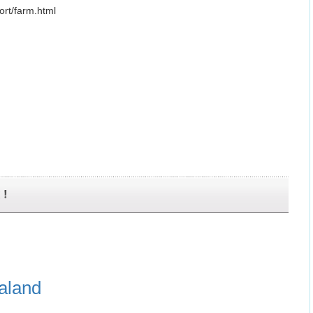
ort/farm.html
aland