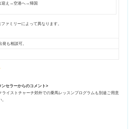
出迎え→空港へ→帰国
はファミリーによって異なります。
出発も相談可。
ウンセラーからのコメント>
クライストチャーチ郊外での乗馬レッスンプログラムも別途ご用意
い。