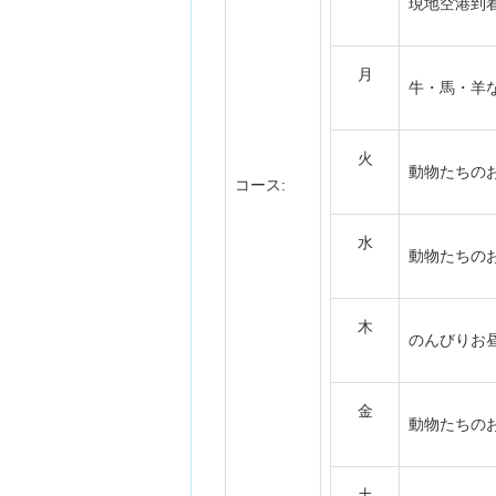
現地空港到
月
牛・馬・羊
火
動物たちの
コース:
水
動物たちの
木
のんびりお
金
動物たちの
土