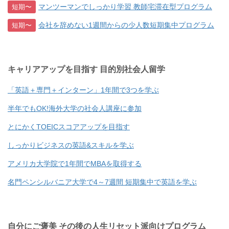
マンツーマンでしっかり学習 教師宅滞在型プログラム
短期〜
会社を辞めない1週間からの少人数短期集中プログラム
短期〜
キャリアアップを目指す 目的別社会人留学
「英語＋専門＋インターン」1年間で3つを学ぶ
半年でもOK!海外大学の社会人講座に参加
とにかくTOEICスコアアップを目指す
しっかりビジネスの英語&スキルを学ぶ
アメリカ大学院で1年間でMBAを取得する
名門ペンシルバニア大学で4～7週間 短期集中で英語を学ぶ
自分にご褒美 その後の人生リセット派向けプログラム