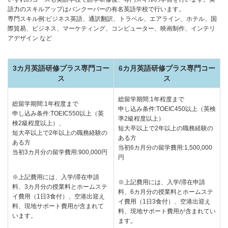
語力のスキルアップはバンクーバーの有名英語学校で行います。
専門スキル例:ビジネス英語、通訳翻訳、トラベル、エアライン、ホテル、国
際貿易、ビジネス、マーケティング、コンピューター、映画制作、インテリ
アデザイン など
3カ月英語研修プラス専門コー
6カ月英語研修プラス専門コー
ス
ス
総留学期間:1年程度まで
総留学期間:1年程度まで
申し込み条件:TOEIC450以上（英検
申し込み条件:TOEIC550以上（英
準2級程度以上）
検2級程度以上）、
短大卒以上で2年以上の職務経験の
短大卒以上で2年以上の職務経験の
ある方
ある方
当初6カ月分の留学費用:1,500,000
当初3カ月分の留学費用:900,000円
円
※上記費用には、入学/滞在申請
※上記費用には、入学/滞在申請
料、3カ月分の授業料とホームステ
料、6カ月分の授業料とホームステ
イ費用（1日3食付）、空港出迎え
イ費用（1日3食付）、空港出迎え
料、現地サポート費用が含まれて
料、現地サポート費用が含まれてい
います。
ます。