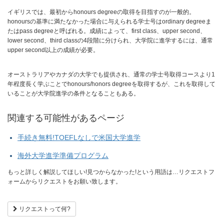
イギリスでは、最初からhonours degreeの取得を目指すのが一般的。
honoursの基準に満たなかった場合に与えられる学士号はordinary degreeま
たはpass degreeと呼ばれる。成績によって、first class、upper second、
lower second、third classの4段階に分けられ、大学院に進学するには、通常
upper second以上の成績が必要。
オーストラリアやカナダの大学でも提供され、通常の学士号取得コースより1
年程度長く学ぶことでhonours/honors degreeを取得するが、これを取得して
いることが大学院進学の条件となることもある。
関連する可能性があるページ
手続き無料!TOEFLなしで米国大学進学
海外大学進学準備プログラム
もっと詳しく解説してほしい!見つからなかった!という用語は…リクエストフ
ォームからリクエストをお願い致します。
リクエストって何?