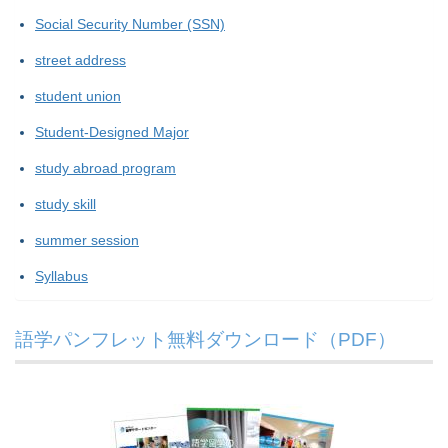
Social Security Number (SSN)
street address
student union
Student-Designed Major
study abroad program
study skill
summer session
Syllabus
語学パンフレット無料ダウンロード（PDF）