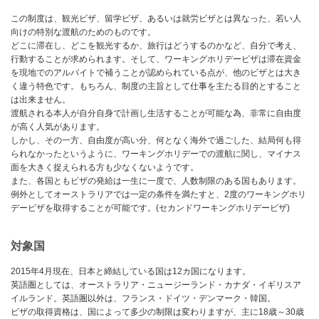
この制度は、観光ビザ、留学ビザ、あるいは就労ビザとは異なった、若い人
向けの特別な渡航のためのものです。
どこに滞在し、どこを観光するか、旅行はどうするのかなど、自分で考え、
行動することが求められます。そして、ワーキングホリデービザは滞在資金
を現地でのアルバイトで補うことが認められている点が、他のビザとは大き
く違う特色です。もちろん、制度の主旨として仕事を主たる目的とすること
は出来ません。
渡航される本人が自分自身で計画し生活することが可能な為、非常に自由度
が高く人気があります。
しかし、その一方、自由度が高い分、何となく海外で過ごした、結局何も得
られなかったというように、ワーキングホリデーでの渡航に関し、マイナス
面を大きく捉えられる方も少なくないようです。
また、各国ともビザの発給は一生に一度で、人数制限のある国もあります。
例外としてオーストラリアでは一定の条件を満たすと、2度のワーキングホリ
デービザを取得することが可能です。(セカンドワーキングホリデービザ)
対象国
2015年4月現在、日本と締結している国は12カ国になります。
英語圏としては、オーストラリア・ニュージーランド・カナダ・イギリスア
イルランド。英語圏以外は、フランス・ドイツ・デンマーク・韓国。
ビザの取得資格は、国によって多少の制限は変わりますが、主に18歳～30歳